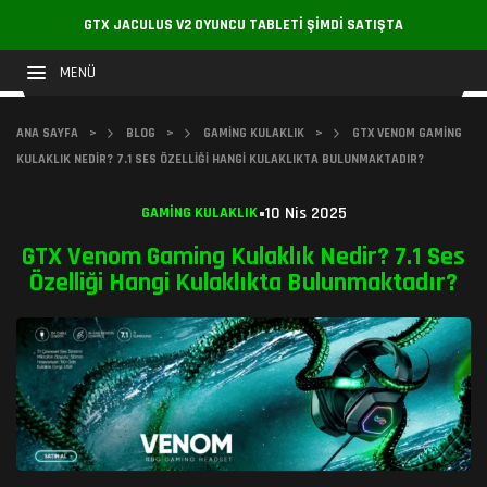
GTX JACULUS V2 OYUNCU TABLETI ŞIMDI SATIŞTA
MENÜ
ANA SAYFA
>
BLOG
>
GAMING KULAKLIK
>
GTX VENOM GAMING
KULAKLIK NEDIR? 7.1 SES ÖZELLIĞI HANGI KULAKLIKTA BULUNMAKTADIR?
10 Nis 2025
GAMING KULAKLIK
GTX Venom Gaming Kulaklık Nedir? 7.1 Ses
Özelliği Hangi Kulaklıkta Bulunmaktadır?