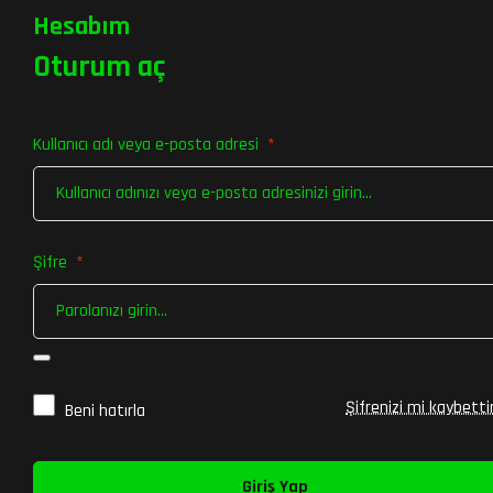
Hesabım
Oturum aç
Kullanıcı adı veya e-posta adresi
*
Şifre
*
Şifrenizi mi kaybetti
Beni hatırla
Giriş Yap